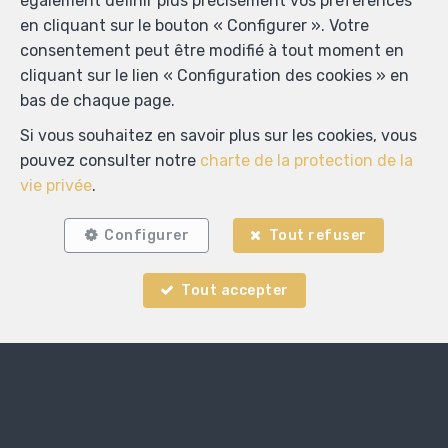
également définir plus précisément vos préférences
en cliquant sur le bouton « Configurer ». Votre
consentement peut être modifié à tout moment en
cliquant sur le lien « Configuration des cookies » en
bas de chaque page.
Si vous souhaitez en savoir plus sur les cookies, vous
pouvez consulter notre
charte de la protection de la
vie privée
.
Configurer
Tout refuser
Dim immo
Witherenstraat 47
—
1800 Vilvoorde
—
Tout accepter
TEL.
+32470915140
MOB.
0470915140
—
info@dim-immo.be
—
Agent immobilier intermédiaire agréé IPI sous le