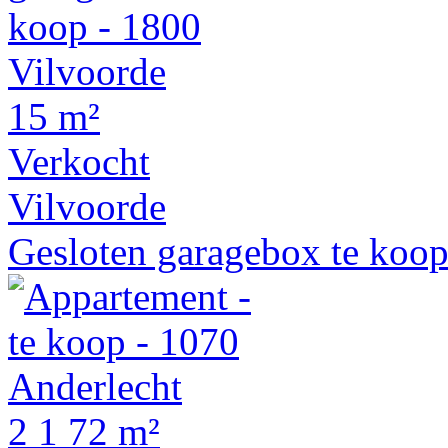
15 m²
Verkocht
Vilvoorde
Gesloten garagebox te koo
2
1
72 m²