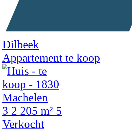
Dilbeek
Appartement te koop
3
2
205 m²
5
Verkocht