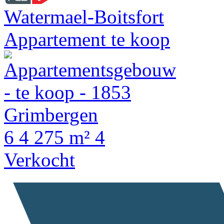
Watermael-Boitsfort
Appartement te koop
6
4
275 m²
4
Verkocht