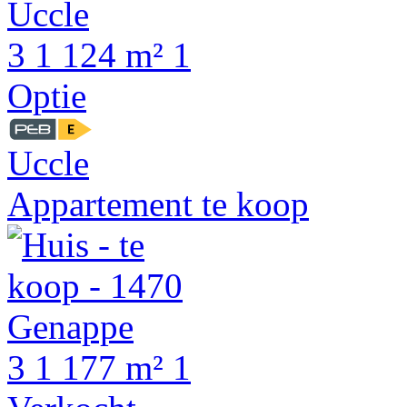
3
1
124 m²
1
Optie
Uccle
Appartement te koop
3
1
177 m²
1