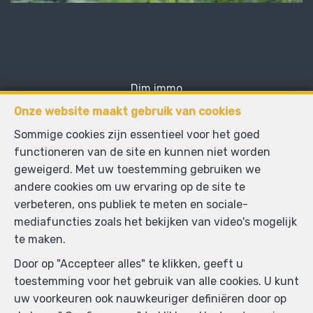
Dim immo
Witherenstraat 47
—
Onze website maakt gebruik van cookies
1800 Vilvoorde
—
Sommige cookies zijn essentieel voor het goed
TEL.
+32470915140
functioneren van de site en kunnen niet worden
MOB.
0470915140
—
geweigerd. Met uw toestemming gebruiken we
info@dim-immo.be
—
andere cookies om uw ervaring op de site te
verbeteren, ons publiek te meten en sociale-
mediafuncties zoals het bekijken van video's mogelijk
BIV-erkende vastgoedmakelaar-bemiddelaar in België,
te maken.
BIV N° 515256 - Ondernemingsnummer : BTW
Door op "Accepteer alles" te klikken, geeft u
BE1000708319- Toezichthoudende Autoriteit :
toestemming voor het gebruik van alle cookies. U kunt
Beroepinstituut van Vastgoedmakelaars
uw voorkeuren ook nauwkeuriger definiëren door op
Luxemburgstraat, 16B - 1000 Brussel (+32 2 505 38 50